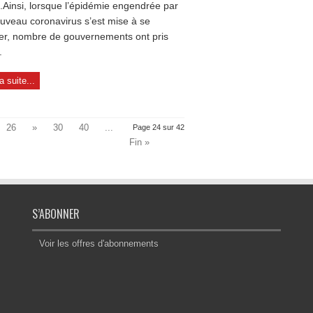
e.Ainsi, lorsque l’épidémie engendrée par
uveau coronavirus s’est mise à se
ser, nombre de gouvernements ont pris
.
la suite...
26
»
30
40
...
Page 24 sur 42
Fin »
S’ABONNER
Voir les offres d'abonnements