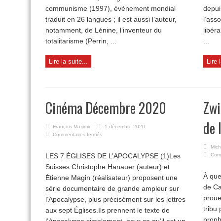
communisme (1997), événement mondial
depui
traduit en 26 langues ; il est aussi l’auteur,
l’ass
notamment, de Lénine, l’inventeur du
libéra
totalitarisme (Perrin, ...
...
Lire la suite...
Lire 
Cinéma Décembre 2020
Zwi
de 
François Maximin
1 décembre 2020
sur
Commentaires fermés
Cinéma
Mich
Décembre
LES 7 ÉGLISES DE L’APOCALYPSE (1)Les
Com
2020
Suisses Christophe Hanauer (auteur) et
À que
Étienne Magin (réalisateur) proposent une
de Ca
série documentaire de grande ampleur sur
proue
l’Apocalypse, plus précisément sur les lettres
tribu
aux sept Églises.Ils prennent le texte de
proph