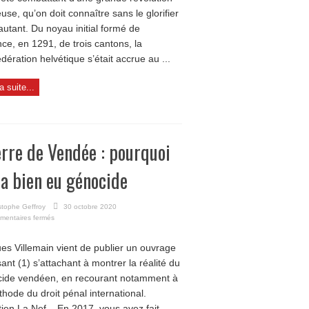
euse, qu’on doit connaître sans le glorifier
autant. Du noyau initial formé de
ance, en 1291, de trois cantons, la
dération helvétique s’était accrue au ...
la suite...
rre de Vendée : pourquoi
y a bien eu génocide
stophe Geffroy
30 octobre 2020
sur
mentaires fermés
Guerre
de
es Villemain vient de publier un ouvrage
Vendée
ant (1) s’attachant à montrer la réalité du
:
pourquoi
ide vendéen, en recourant notamment à
il
thode du droit pénal international.
y
a
tien La Nef – En 2017, vous avez fait