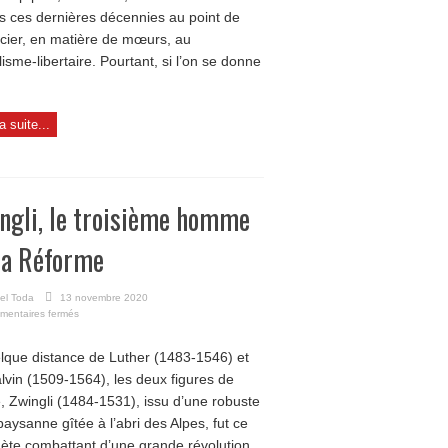
s ces dernières décennies au point de
ocier, en matière de mœurs, au
lisme-libertaire. Pourtant, si l’on se donne
la suite...
ngli, le troisième homme
la Réforme
el Toda
13 novembre 2020
sur
mentaires fermés
Zwingli,
le
lque distance de Luther (1483-1546) et
troisième
lvin (1509-1564), les deux figures de
homme
de
, Zwingli (1484-1531), issu d’une robuste
la
 paysanne gîtée à l’abri des Alpes, fut ce
Réforme
ète combattant d’une grande révolution