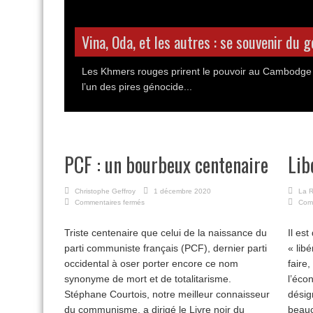
Vina, Oda, et les autres : se souvenir du
Les Khmers rouges prirent le pouvoir au Cambodge
l’un des pires génocide...
PCF : un bourbeux centenaire
Lib
Christophe Geffroy
1 décembre 2020
La R
sur
Commentaires fermés
Com
PCF
:
Triste centenaire que celui de la naissance du
Il es
un
parti communiste français (PCF), dernier parti
bourbeux
« lib
centenaire
occidental à oser porter encore ce nom
faire
synonyme de mort et de totalitarisme.
l’éco
Stéphane Courtois, notre meilleur connaisseur
désig
du communisme, a dirigé le Livre noir du
beauc