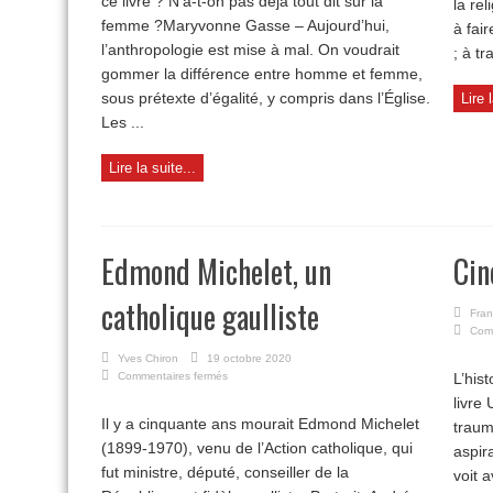
ce livre ? N’a-t-on pas déjà tout dit sur la
la re
la
femme
femme ?Maryvonne Gasse – Aujourd’hui,
à fai
l’anthropologie est mise à mal. On voudrait
; à tr
gommer la différence entre homme et femme,
sous prétexte d’égalité, y compris dans l’Église.
Lire 
Les ...
Lire la suite...
Edmond Michelet, un
Cin
catholique gaulliste
Fran
Com
Yves Chiron
19 octobre 2020
sur
Commentaires fermés
L’his
Edmond
livre
Michelet,
Il y a cinquante ans mourait Edmond Michelet
traum
un
(1899-1970), venu de l’Action catholique, qui
catholique
aspir
gaulliste
fut ministre, député, conseiller de la
voit 