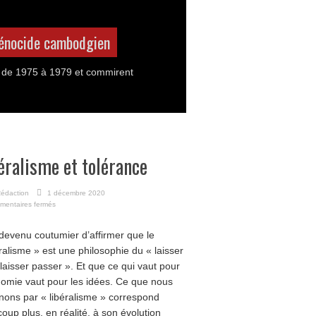
 génocide cambodgien
 de 1975 à 1979 et commirent
éralisme et tolérance
édaction
1 décembre 2020
sur
mentaires fermés
Libéralisme
et
t devenu coutumier d’affirmer que le
tolérance
éralisme » est une philosophie du « laisser
, laisser passer ». Et que ce qui vaut pour
nomie vaut pour les idées. Ce que nous
nons par « libéralisme » correspond
oup plus, en réalité, à son évolution