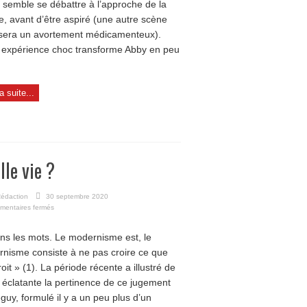
 semble se débattre à l’approche de la
e, avant d’être aspiré (une autre scène
sera un avortement médicamenteux).
 expérience choc transforme Abby en peu
la suite...
lle vie ?
édaction
30 septembre 2020
sur
mentaires fermés
Quelle
vie
ns les mots. Le modernisme est, le
?
nisme consiste à ne pas croire ce que
roit » (1). La période récente a illustré de
 éclatante la pertinence de ce jugement
guy, formulé il y a un peu plus d’un