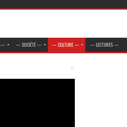
E —
— SOCIÉTÉ —
— CULTURE —
— LECTURES —