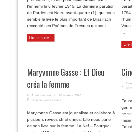
l’ennemi le 6 février 1945. La dernière parution
paraî
de Pardès est Notre avant-guerre (1), qui nous
1794.
semble le livre le plus important de Brasillach
l’hum
(excepté ses Poèmes de Fresnes qui sont ...
Vous 
...
Lire la suite...
Lire 
Maryvonne Gasse : Et Dieu
Ci
créa la femme
Fran
Com
Annie Laurent
30 octobre 2020
sur
Commentaires fermés
Faust
Maryvonne
genre
Gasse
Maryvonne Gasse est journaliste et collabore à
ne se
:
plusieurs revues chrétiennes. Elle nous parle
Et
misér
Dieu
de son livre sur la femme. La Nef – Pourquoi
Faust
créa