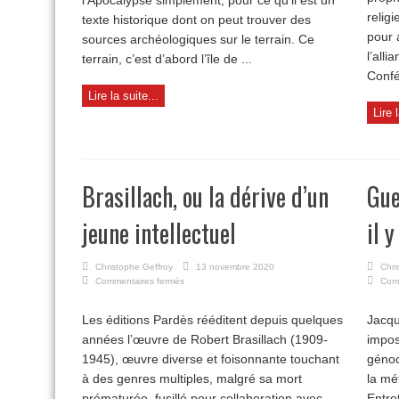
l’Apocalypse simplement, pour ce qu’il est un
religi
texte historique dont on peut trouver des
pour 
sources archéologiques sur le terrain. Ce
l’alli
terrain, c’est d’abord l’île de ...
Confé
Lire la suite...
Lire 
Brasillach, ou la dérive d’un
Gue
jeune intellectuel
il 
Christophe Geffroy
13 novembre 2020
Chri
sur
Commentaires fermés
Com
Brasillach,
ou
Les éditions Pardès rééditent depuis quelques
Jacqu
la
années l’œuvre de Robert Brasillach (1909-
dérive
impos
d’un
1945), œuvre diverse et foisonnante touchant
génoc
jeune
à des genres multiples, malgré sa mort
la mé
intellectuel
prématurée, fusillé pour collaboration avec
Entre