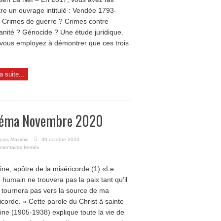
bien
tre un ouvrage intitulé : Vendée 1793-
eu
 Crimes de guerre ? Crimes contre
génocide
anité ? Génocide ? Une étude juridique.
vous employez à démontrer que ces trois
la suite...
néma Novembre 2020
çois Maximin
30 octobre 2020
sur
mentaires fermés
Cinéma
Novembre
ine, apôtre de la miséricorde (1) «Le
2020
 humain ne trouvera pas la paix tant qu’il
 tournera pas vers la source de ma
icorde. » Cette parole du Christ à sainte
ine (1905-1938) explique toute la vie de