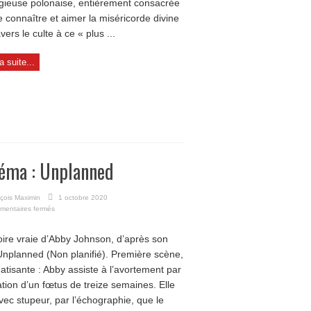
ligieuse polonaise, entièrement consacrée
re connaître et aimer la miséricorde divine
avers le culte à ce « plus ...
la suite...
éma : Unplanned
çois Maximin
1 octobre 2020
sur
mentaires fermés
Cinéma
:
toire vraie d’Abby Johnson, d’après son
Unplanned
 Unplanned (Non planifié). Première scène,
atisante : Abby assiste à l’avortement par
ation d’un fœtus de treize semaines. Elle
avec stupeur, par l’échographie, que le