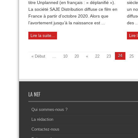
titre Unplanned (en français : « déplanifié »).
siècl
La société SAJE Distribution diffuse ce film en
un no
France à partir d’octobre 2020. Alors que
diffu
l’avortement jusqu’à la naissance est ...
des ..
Lire la suite...
Lire 
24
« Début
...
10
20
«
22
23
25
LA NEF
Qui sommes-nous ?
La rédaction
Contactez-nous